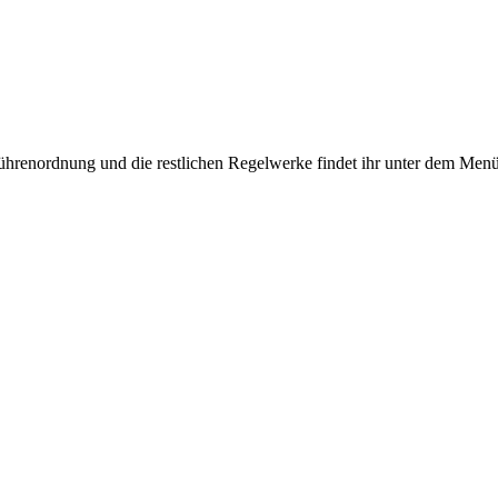
hrenordnung und die restlichen Regelwerke findet ihr unter dem Men
iga
e.V.; Optimiert für eine Bildschirmauflösung vom mindestens 1024x768 Pixel