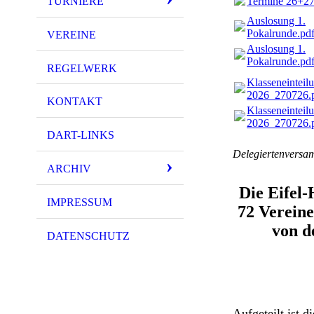
Termine 26+2
TURNIERE
Auslosung 1.
Pokalrunde.pd
VEREINE
Auslosung 1.
Pokalrunde.pd
REGELWERK
Klasseneinteil
2026_270726.
KONTAKT
Klasseneinteil
2026_270726.
DART-LINKS
Delegiertenversam
ARCHIV
Die Eifel
IMPRESSUM
72 Vereine
von d
DATENSCHUTZ
Aufgeteilt ist d