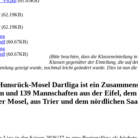
7_V6.pdf
(61.85KB)
f
(62.19KB)
f
(62.19KB)
ung
pdf
(60.67KB)
ung
pdf
(60.67KB)
(Bitte beachten, dass die Klasseneinteilung i
Klassen gegenüber der Einteilung, die auf de
mlung gezeigt wurde, nochmal leicht geändert wurde. Dies ist nun die f
-Hunsrück-Mosel Dartliga ist ein Zusammens
n und 139 Mannschaften aus der Eifel, de
er Mosel, aus Trier und dem nördlichen Saa
ie Liga in der Saison 2026/27 in eine Regionalliga als höchste