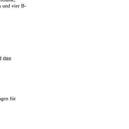
n und vier B-
d das
ogen für