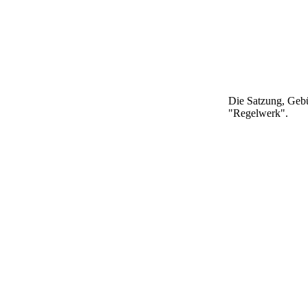
Die Satzung, Gebü
"Regelwerk".
Copyright
by
EHM-
Dartl