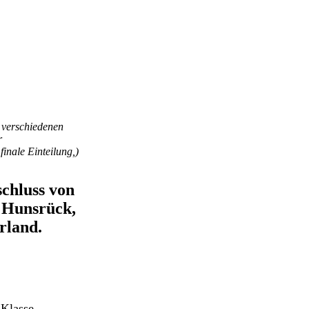
n verschiedenen
r
inale Einteilung,)
chluss von
m Hunsrück,
rland.
 Klasse,